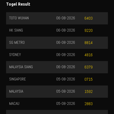
Togel Result
TOTO WUHAN
06-08-2026
6403
HK SIANG
06-08-2026
9220
SG METRO
06-08-2026
8814
SYDNEY
06-08-2026
4816
MALAYSIA SIANG
06-08-2026
6379
SINGAPORE
05-08-2026
0715
MALAYSIA
05-08-2026
1592
MACAU
05-08-2026
2883