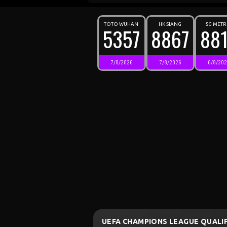
TOTO WUHAN
HK SIANG
SG MET
5357
8867
88
7/8/2026
7/8/2026
6/8/20
UEFA CHAMPIONS LEAGUE QUALIFIERS