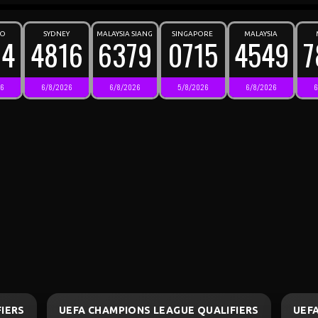
RO
SYDNEY
MALAYSIA SIANG
SINGAPORE
MALAYSIA
14
4816
6379
0715
4549
7
26
6/8/2026
6/8/2026
5/8/2026
6/8/2026
6
UEFA CHAMPIONS LEAGUE QUALIFIERS
UEFA CHA