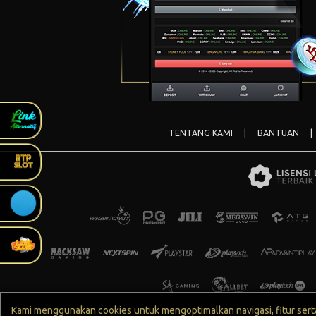
TENTANG KAMI
|
BANTUAN
|
Kami menggunakan cookies untuk mengoptimalkan navigasi, fitur serta