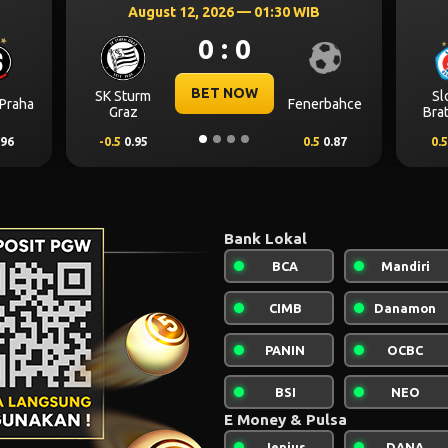
August 12, 2026 — 01:30 WIB
Aug
0 : 0
BET NOW
SK Sturm
Slovan
Fenerbahce
Graz
Bratislava
-0.5
0.95
0.5
0.87
0.5
0.83
Bank Lokal
BCA
Mandiri
CIMB
Danamon
PANIN
OCBC
BSI
NEO
E Money & Pulsa